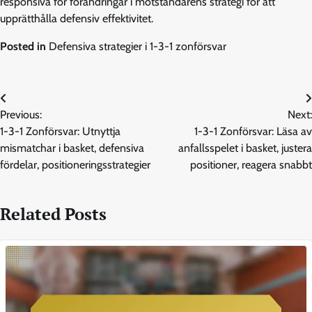
responsiva för förändringar i motståndarens strategi för att
upprätthålla defensiv effektivitet.
Posted in
Defensiva strategier i 1-3-1 zonförsvar
Post
Previous:
Next:
navigation
1-3-1 Zonförsvar: Utnyttja
1-3-1 Zonförsvar: Läsa av
mismatchar i basket, defensiva
anfallsspelet i basket, justera
fördelar, positioneringsstrategier
positioner, reagera snabbt
Related Posts