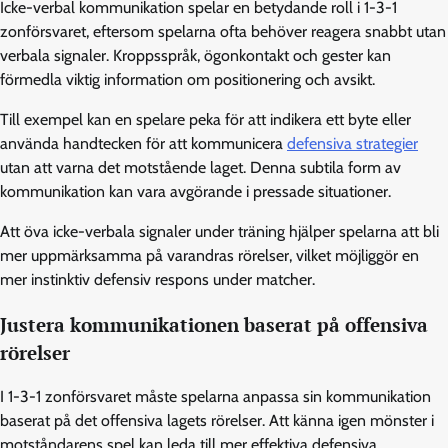
Icke-verbal kommunikation spelar en betydande roll i 1-3-1
zonförsvaret, eftersom spelarna ofta behöver reagera snabbt utan
verbala signaler. Kroppsspråk, ögonkontakt och gester kan
förmedla viktig information om positionering och avsikt.
Till exempel kan en spelare peka för att indikera ett byte eller
använda handtecken för att kommunicera
defensiva strategier
utan att varna det motstående laget. Denna subtila form av
kommunikation kan vara avgörande i pressade situationer.
Att öva icke-verbala signaler under träning hjälper spelarna att bli
mer uppmärksamma på varandras rörelser, vilket möjliggör en
mer instinktiv defensiv respons under matcher.
Justera kommunikationen baserat på offensiva
rörelser
I 1-3-1 zonförsvaret måste spelarna anpassa sin kommunikation
baserat på det offensiva lagets rörelser. Att känna igen mönster i
motståndarens spel kan leda till mer effektiva defensiva