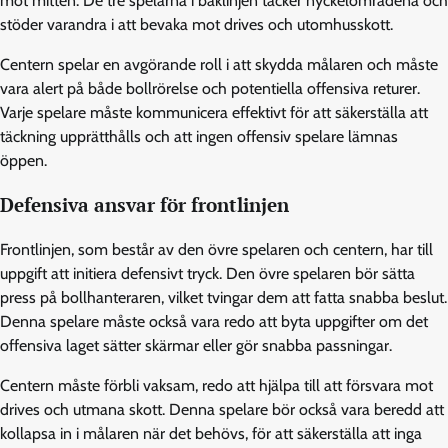
mot mitten. De tre spelarna i baklinjen täcker nyckelområdena och
stöder varandra i att bevaka mot drives och utomhusskott.
Centern spelar en avgörande roll i att skydda målaren och måste
vara alert på både bollrörelse och potentiella offensiva returer.
Varje spelare måste kommunicera effektivt för att säkerställa att
täckning upprätthålls och att ingen offensiv spelare lämnas
öppen.
Defensiva ansvar för frontlinjen
Frontlinjen, som består av den övre spelaren och centern, har till
uppgift att initiera defensivt tryck. Den övre spelaren bör sätta
press på bollhanteraren, vilket tvingar dem att fatta snabba beslut.
Denna spelare måste också vara redo att byta uppgifter om det
offensiva laget sätter skärmar eller gör snabba passningar.
Centern måste förbli vaksam, redo att hjälpa till att försvara mot
drives och utmana skott. Denna spelare bör också vara beredd att
kollapsa in i målaren när det behövs, för att säkerställa att inga