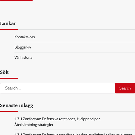
Länkar
Kontakta oss
Bloggarkiv
Vår historia
Sök
Search
for:
Senaste inlägg
1-3-1 Zonförsvar: Defensiva rotationer, Hjälpprinciper,
Återhämtningsstrategier
1-3-1 Zonförsvar: Defensiva uppgifter i basket, tydlighet i roller, minimera