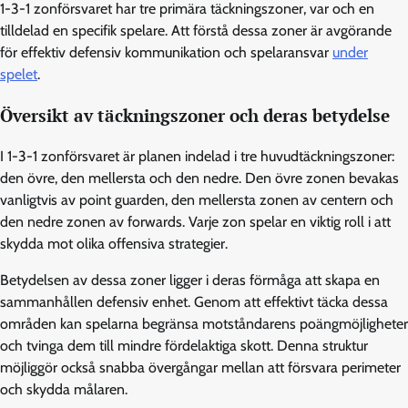
1-3-1 zonförsvaret har tre primära täckningszoner, var och en
tilldelad en specifik spelare. Att förstå dessa zoner är avgörande
för effektiv defensiv kommunikation och spelaransvar
under
spelet
.
Översikt av täckningszoner och deras betydelse
I 1-3-1 zonförsvaret är planen indelad i tre huvudtäckningszoner:
den övre, den mellersta och den nedre. Den övre zonen bevakas
vanligtvis av point guarden, den mellersta zonen av centern och
den nedre zonen av forwards. Varje zon spelar en viktig roll i att
skydda mot olika offensiva strategier.
Betydelsen av dessa zoner ligger i deras förmåga att skapa en
sammanhållen defensiv enhet. Genom att effektivt täcka dessa
områden kan spelarna begränsa motståndarens poängmöjligheter
och tvinga dem till mindre fördelaktiga skott. Denna struktur
möjliggör också snabba övergångar mellan att försvara perimeter
och skydda målaren.