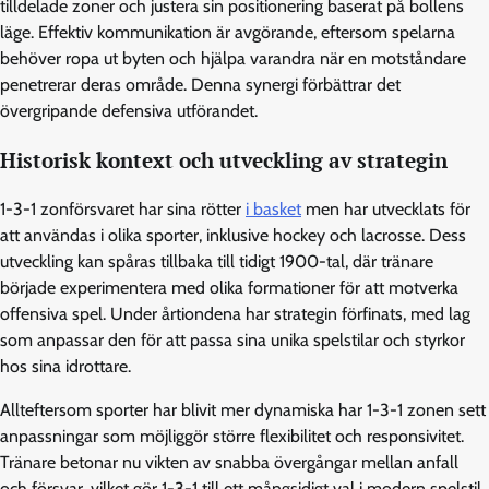
tilldelade zoner och justera sin positionering baserat på bollens
läge. Effektiv kommunikation är avgörande, eftersom spelarna
behöver ropa ut byten och hjälpa varandra när en motståndare
penetrerar deras område. Denna synergi förbättrar det
övergripande defensiva utförandet.
Historisk kontext och utveckling av strategin
1-3-1 zonförsvaret har sina rötter
i basket
men har utvecklats för
att användas i olika sporter, inklusive hockey och lacrosse. Dess
utveckling kan spåras tillbaka till tidigt 1900-tal, där tränare
började experimentera med olika formationer för att motverka
offensiva spel. Under årtiondena har strategin förfinats, med lag
som anpassar den för att passa sina unika spelstilar och styrkor
hos sina idrottare.
Allteftersom sporter har blivit mer dynamiska har 1-3-1 zonen sett
anpassningar som möjliggör större flexibilitet och responsivitet.
Tränare betonar nu vikten av snabba övergångar mellan anfall
och försvar, vilket gör 1-3-1 till ett mångsidigt val i modern spelstil.