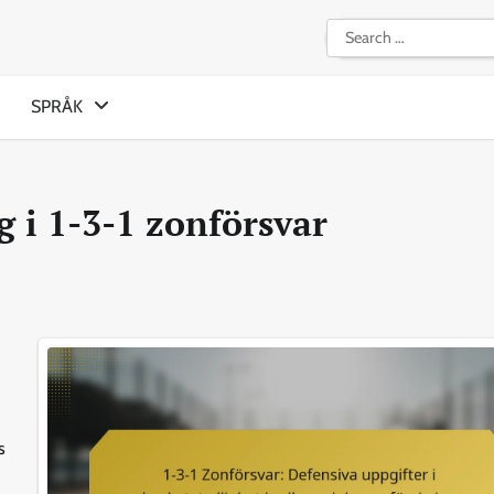
Search
for:
SPRÅK
g i 1-3-1 zonförsvar
s