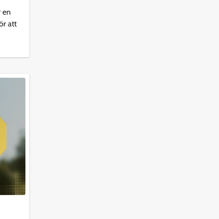
r en
ör att