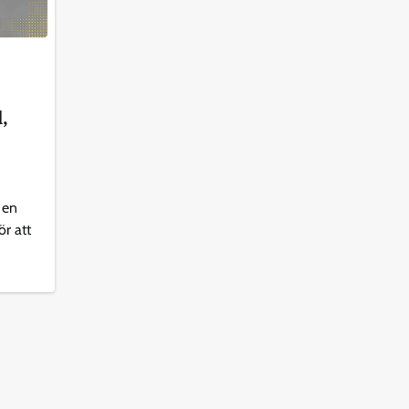
l,
 en
ör att