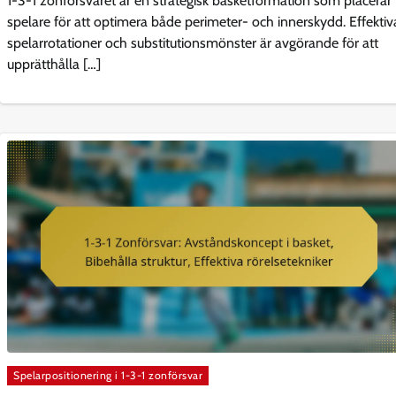
1-3-1 zonförsvaret är en strategisk basketformation som placerar
spelare för att optimera både perimeter- och innerskydd. Effektiv
spelarrotationer och substitutionsmönster är avgörande för att
upprätthålla […]
Spelarpositionering i 1-3-1 zonförsvar