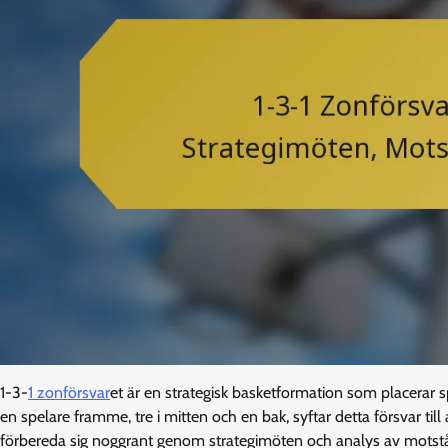
1-3-
1 zonförsvar
et är en strategisk basketformation som placerar 
en spelare framme, tre i mitten och en bak, syftar detta försvar ti
förbereda sig noggrant genom strategimöten och analys av motstå