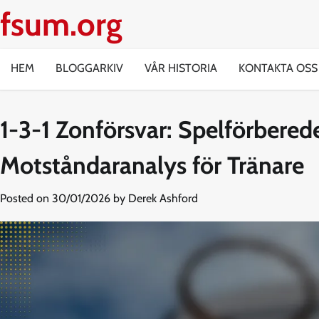
Skip
fsum.org
to
content
HEM
BLOGGARKIV
VÅR HISTORIA
KONTAKTA OSS
1-3-1 Zonförsvar: Spelförbered
Motståndaranalys för Tränare
Posted on
30/01/2026
by
Derek Ashford