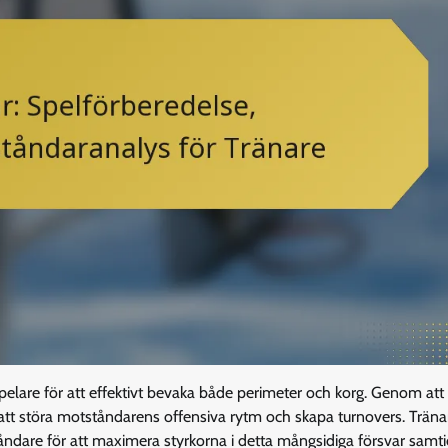
spelare för att effektivt bevaka både perimeter och korg. Genom at
ll att störa motståndarens offensiva rytm och skapa turnovers. Trän
ndare för att maximera styrkorna i detta mångsidiga försvar samt