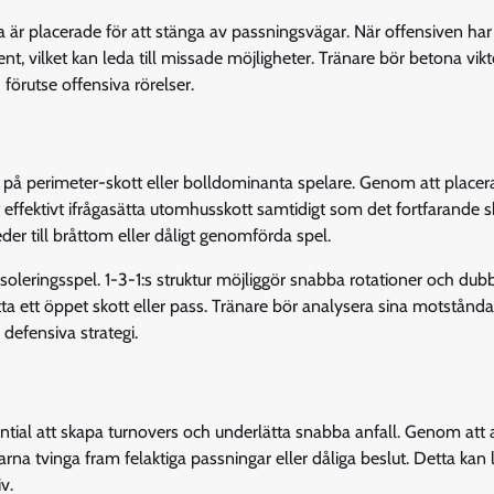
 är placerade för att stänga av passningsvägar. När offensiven har 
nt, vilket kan leda till missade möjligheter. Tränare bör betona vik
förutse offensiva rörelser.
ngt på perimeter-skott eller bolldominanta spelare. Genom att placer
 effektivt ifrågasätta utomhusskott samtidigt som det fortfarande 
eder till bråttom eller dåligt genomförda spel.
leringsspel. 1-3-1:s struktur möjliggör snabba rotationer och du
itta ett öppet skott eller pass. Tränare bör analysera sina motstånd
defensiva strategi.
ntial att skapa turnovers och underlätta snabba anfall. Genom att 
a tvinga fram felaktiga passningar eller dåliga beslut. Detta kan le
v.