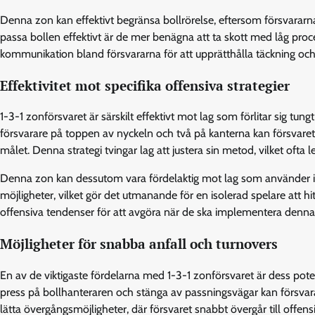
Denna zon kan effektivt begränsa bollrörelse, eftersom försvararna
passa bollen effektivt är de mer benägna att ta skott med låg proce
kommunikation bland försvararna för att upprätthålla täckning och 
Effektivitet mot specifika offensiva strategier
1-3-1 zonförsvaret är särskilt effektivt mot lag som förlitar sig tu
försvarare på toppen av nyckeln och två på kanterna kan försvaret
målet. Denna strategi tvingar lag att justera sin metod, vilket ofta l
Denna zon kan dessutom vara fördelaktig mot lag som använder iso
möjligheter, vilket gör det utmanande för en isolerad spelare att h
offensiva tendenser för att avgöra när de ska implementera denna 
Möjligheter för snabba anfall och turnovers
En av de viktigaste fördelarna med 1-3-1 zonförsvaret är dess pote
press på bollhanteraren och stänga av passningsvägar kan försvararn
lätta övergångsmöjligheter, där försvaret snabbt övergår till offensi