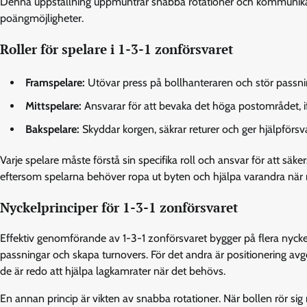
Denna uppställning uppmuntrar snabba rotationer och kommunikatio
poängmöjligheter.
Roller för spelare i 1-3-1 zonförsvaret
Framspelare:
Utövar press på bollhanteraren och stör passni
Mittspelare:
Ansvarar för att bevaka det höga postområdet, if
Bakspelare:
Skyddar korgen, säkrar returer och ger hjälpförsv
Varje spelare måste förstå sin specifika roll och ansvar för att säke
eftersom spelarna behöver ropa ut byten och hjälpa varandra när
Nyckelprinciper för 1-3-1 zonförsvaret
Effektiv genomförande av 1-3-1 zonförsvaret bygger på flera nyckelp
passningar och skapa turnovers. För det andra är positionering a
de är redo att hjälpa lagkamrater när det behövs.
En annan princip är vikten av snabba rotationer. När bollen rör sig 