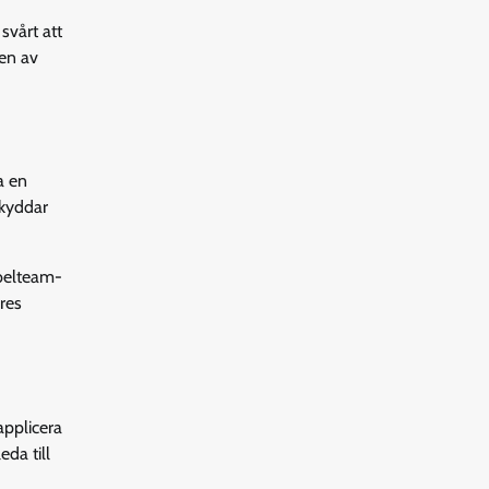
svårt att
ten av
a en
skyddar
bbelteam-
ares
applicera
da till