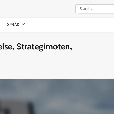
Search
for:
SPRÅK
else, Strategimöten,