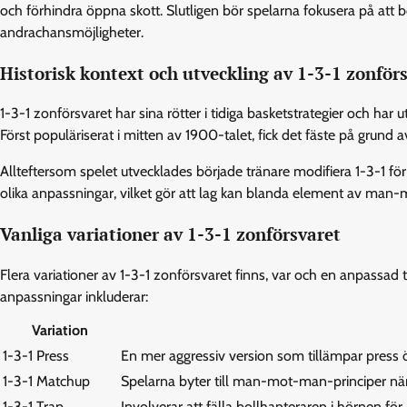
och förhindra öppna skott. Slutligen bör spelarna fokusera på att bo
andrachansmöjligheter.
Historisk kontext och utveckling av 1-3-1 zonför
1-3-1 zonförsvaret har sina rötter i tidiga basketstrategier och har ut
Först populäriserat i mitten av 1900-talet, fick det fäste på grund a
Allteftersom spelet utvecklades började tränare modifiera 1-3-1 för 
olika anpassningar, vilket gör att lag kan blanda element av man-m
Vanliga variationer av 1-3-1 zonförsvaret
Flera variationer av 1-3-1 zonförsvaret finns, var och en anpassad 
anpassningar inkluderar:
Variation
1-3-1 Press
En mer aggressiv version som tillämpar press ö
1-3-1 Matchup
Spelarna byter till man-mot-man-principer nä
1-3-1 Trap
Involverar att fälla bollhanteraren i hörnen för