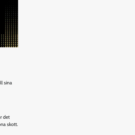
ll sina
r det
na skott.