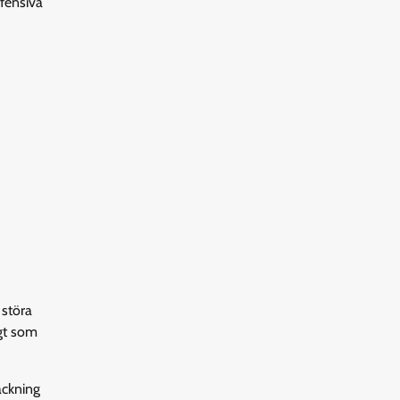
fensiva
 störa
igt som
äckning