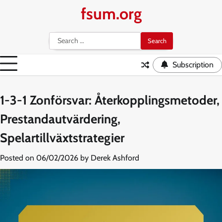
Skip
fsum.org
to
content
Search
for:
Subscription
1-3-1 Zonförsvar: Återkopplingsmetoder,
Prestandautvärdering,
Spelartillväxtstrategier
Posted on
06/02/2026
by
Derek Ashford