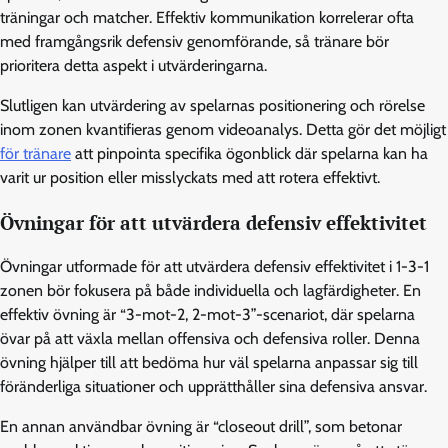
träningar och matcher. Effektiv kommunikation korrelerar ofta
med framgångsrik defensiv genomförande, så tränare bör
prioritera detta aspekt i utvärderingarna.
Slutligen kan utvärdering av spelarnas positionering och rörelse
inom zonen kvantifieras genom videoanalys. Detta gör det möjligt
för tränare
att pinpointa specifika ögonblick där spelarna kan ha
varit ur position eller misslyckats med att rotera effektivt.
Övningar för att utvärdera defensiv effektivitet
Övningar utformade för att utvärdera defensiv effektivitet i 1-3-1
zonen bör fokusera på både individuella och lagfärdigheter. En
effektiv övning är “3-mot-2, 2-mot-3”-scenariot, där spelarna
övar på att växla mellan offensiva och defensiva roller. Denna
övning hjälper till att bedöma hur väl spelarna anpassar sig till
föränderliga situationer och upprätthåller sina defensiva ansvar.
En annan användbar övning är “closeout drill”, som betonar