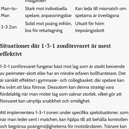
målgården
Man-to-
Stark mot individuella
Kan leda till mismatch om
Man
spelare, anpassningsbar
spelarna är överlägsna
Solid mot poäng inifrån,
Utsatt för hörn
2-3 Zon
bra för returtagning
trepoängsskott
Situationer där 1-3-1 zonförsvaret är mest
effektivt
1-3-1 zonförsvaret fungerar bäst mot lag som är starkt beroende
av perimeter-skott eller har en mindre erfaren bollhanterare. Det
är särskilt effektivt i gymnasie- och collegbasket, där spelare kan
ha svårt att läsa försvar. Dessutom kan denna strategi vara
fördelaktig när man möter lag som saknar storlek, vilket gör att
försvaret kan utnyttja snabbhet och smidighet.
Att implementera 1-3-1 zonen under specifika spelsituationer, som
när man leder sent i matchen, kan hjälpa till att behålla kontrollen
och begränsa poängmöjligheterna för motståndaren. Tränare kan