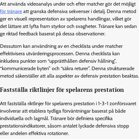
Att använda videoanalys under och efter matcher gör det möjligt
för tränare
att granska defensiva sekvenser i detalj. Denna metod
ger en visuell representation av spelarens handlingar, vilket gör
det lättare att lyfta fram styrkor och svagheter. Tränare kan sedan
ge riktad feedback baserat på dessa observationer.
Dessutom kan användning av en checklista under matcher
effektivisera utvärderingsprocessen. Denna checklista kan
inkludera punkter som “upprätthållen defensiv hållning”,
“kommunicerade byten” och “säkra returer”. Denna strukturerade
metod säkerställer att alla aspekter av defensiv prestation beaktas.
Fastställa riktlinjer för spelarens prestation
Att fastställa riktlinjer för spelarens prestation i 1-3-1 zonförsvaret
involverar att etablera tydliga förväntningar baserat på både
individuella och lagmål. Tränare bör definiera specifika
prestationsindikatorer, såsom antalet lyckade defensiva stopp
eller andelen effektiva rotationer.